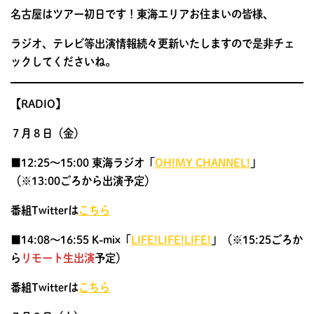
名古屋はツアー初日です！東海エリアお住まいの皆様、
ラジオ、テレビ等出演情報続々更新いたしますので是非チェ
ックしてくださいね。
【RADIO】
７月８日（金）
■12:25〜15:00 東海ラジオ「
OH!MY CHANNEL!
」
（※13:00ごろから出演予定）
番組Twitterは
こちら
■14:08〜16:55 K-mix「
LIFE!LIFE!LIFE!
」（※15:25ごろか
ら
リモート生出演
予定
）
番組Twitterは
こちら