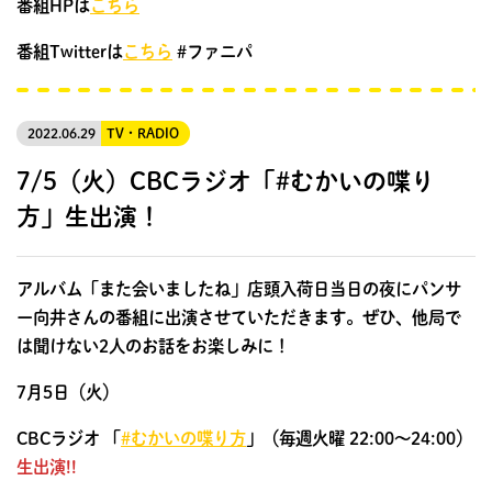
番組HPは
こちら
番組Twitterは
こちら
#ファニパ
2022.06.29
TV・RADIO
7/5（火）CBCラジオ「#むかいの喋り
方」生出演！
アルバム「また会いましたね」店頭入荷日当日の夜にパンサ
ー向井さんの番組に出演させていただきます。ぜひ、他局で
は聞けない2人のお話をお楽しみに！
7月5日（火）
CBCラジオ 「
#むかいの喋り方
」（毎週火曜 22:00～24:00）
生出演!!