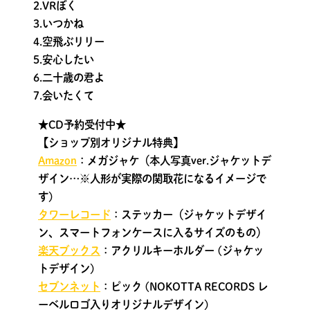
2.VRぼく
3.いつかね
4.空飛ぶリリー
5.安心したい
6.二十歳の君よ
7.会いたくて
★CD予約受付中★
【ショップ別オリジナル特典】
Amazon
：メガジャケ（本人写真ver.ジャケットデ
ザイン…※人形が実際の関取花になるイメージで
す)
タワーレコード
：ステッカー（ジャケットデザイ
ン、スマートフォンケースに入るサイズのもの）
楽天ブックス
：アクリルキーホルダー (ジャケッ
トデザイン)
セブンネット
：ピック (NOKOTTA RECORDS レ
ーベルロゴ入りオリジナルデザイン)