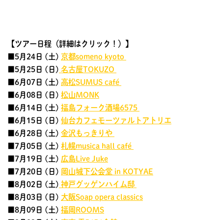
【ツアー日程（詳細はクリック！）】
■5月24日 (土)
京都someno kyoto
■5月25日 (日)
名古屋TOKUZO
■6月07日 (土)
高松SUMUS café
■6月08日 (日)
松山MONK
■6月14日 (土)
福島フォーク酒場6575
■6月15日 (日)
仙台カフェモーツァルトアトリエ
■6月28日 (土)
金沢もっきりや
■7月05日 (土)
札幌musica hall café
■7月19日 (土)
広島Live Juke
■7月20日 (日)
岡山城下公会堂 in KOTYAE
■8月02日 (土)
神戸グッゲンハイム邸
■8月03日 (日)
大阪Soap opera classics
■8月09日 (土)
福岡ROOMS