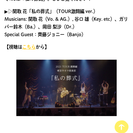
▶︎▷関取 花「私の葬式」（TOUR激闘編 ver.）
Musicians: 関取 花（Vo. & AG.）, 谷口 雄（Key. etc）、ガリ
バー鈴木（Ba.）、岡田 梨沙（Dr.）
Special Guest：齊藤ジョニー（Banjo）
【視聴は
こちら
から】