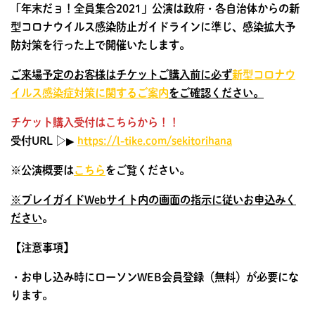
「年末だョ！全員集合2021」公演は政府・各自治体からの新
型コロナウイルス感染防止ガイドラインに準じ、感染拡大予
防対策を行った上で開催いたします。
ご来場予定のお客様はチケットご購入前に必ず
新型コロナウ
イルス感染症対策に関するご案内
をご確認ください。
チケット購入受付はこちらから！！
受付URL ▷▶︎
https://l-tike.com/sekitorihana
※公演概要は
こちら
をご覧ください。
※プレイガイドWebサイト内の画面の指示に従いお申込みく
ださい
。
【注意事項】
・お申し込み時にローソンWEB会員登録（無料）が必要にな
ります。