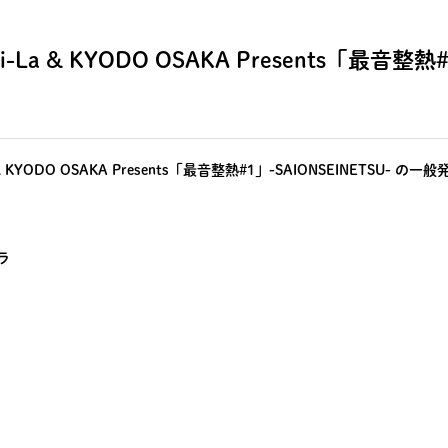
-La & KYODO OSAKA Presents「最音整熱#
La & KYODO OSAKA Presents「最音整熱#1」-SAIONSEINETSU
ラ