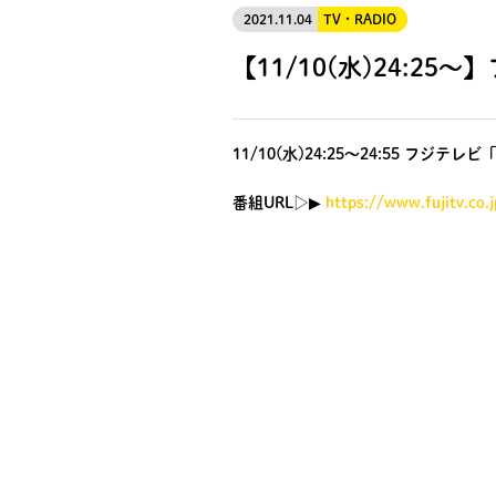
2021.11.04
TV・RADIO
【11/10(水)24:
11/10(水)24:25～24:55 フ
番組URL▷▶︎
https://www.fujitv.co.