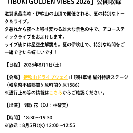
「IBUKI GOLDEN VIBES 2026」公開収録
滋賀県最高峰・伊吹山の山頂で開催される、夏の特別なトー
ク＆ライブ。
夕暮れから夜へと移り変わる雄大な景色の中で、アコーステ
ィックライブをお届けします。
ライブ後には星空生解説も。夏の伊吹山で、特別な時間をご
一緒できたら嬉しいです！
【日程】
2026年8月1日(土)
【会場】
伊吹山ドライブウェイ
山頂駐車場 屋外特設ステージ
（岐阜県不破郡関ケ原町関ケ原1586）
※通行止め等の情報は
こちら
からご確認ください。
【出演】
関取 花（DJ：林智美）
【時間】
18:30〜19:30
※放送：8月5日(水) 12:00〜12:55