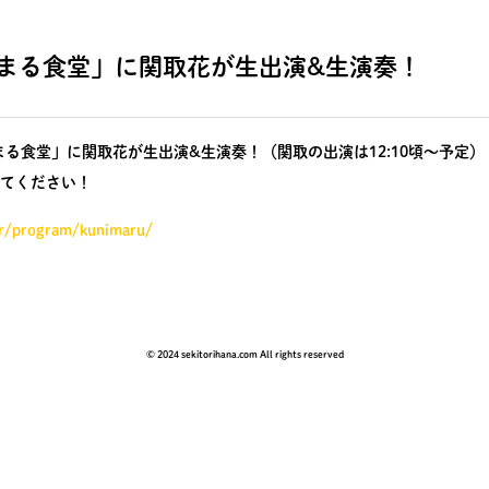
くにまる食堂」に関取花が生出演&生演奏！
送「くにまる食堂」に関取花が生出演&生演奏！（関取の出演は12:10頃～予定）
てください！
qr/program/kunimaru/
© 2024 sekitorihana.com All rights reserved