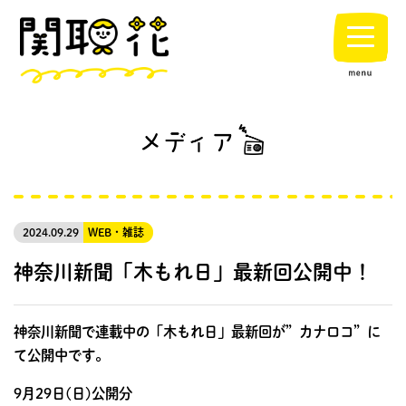
2024.09.29
WEB・雑誌
神奈川新聞「木もれ日」最新回公開中！
神奈川新聞で連載中の「木もれ日」最新回が”カナロコ”に
て公開中です。
9月29日(日)公開分