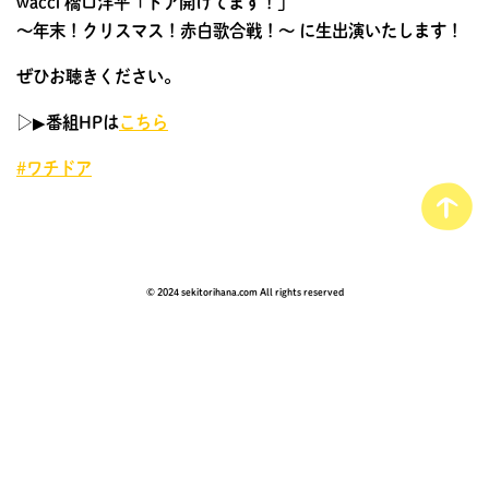
wacci 橋口洋平「ドア開けてます！」
～年末！クリスマス！赤白歌合戦！～ に生出演いたします！
ぜひお聴きください。
▷▶︎番組HPは
こちら
#ワチドア
© 2024 sekitorihana.com All rights reserved