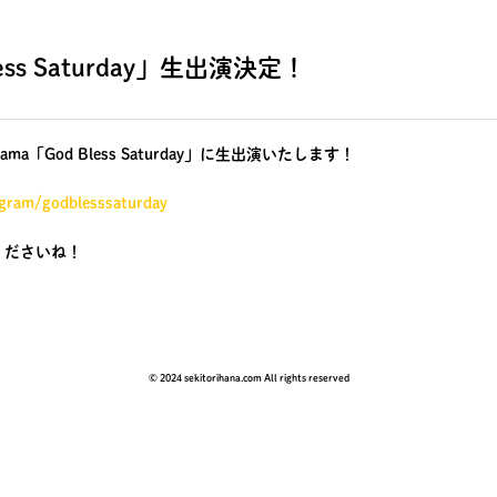
less Saturday」生出演決定！
ohama「God Bless Saturday」に生出演いたします！
gram/godblesssaturday
くださいね！
© 2024 sekitorihana.com All rights reserved