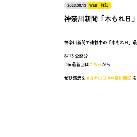
2023.08.13
WEB・雑誌
神奈川新聞「木もれ日
神奈川新聞で連載中の「木もれ日」最
8/13 公開分
▷▶︎最新回は
こちら
から
ぜひ感想を
#カナロコ
#神奈川新聞
を