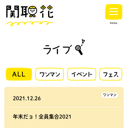
ワンマン
2021.12.26
年末だョ！全員集合2021