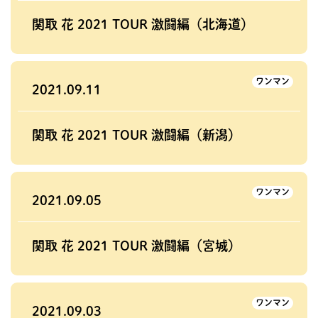
関取 花 2021 TOUR 激闘編（北海道）
ワンマン
2021.09.11
関取 花 2021 TOUR 激闘編（新潟）
ワンマン
2021.09.05
関取 花 2021 TOUR 激闘編（宮城）
ワンマン
2021.09.03