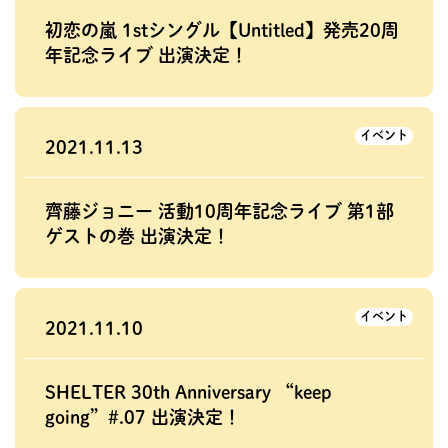
初恋の嵐 1stシングル【Untitled】発売20周
年記念ライブ 出演決定！
イベント
2021.11.13
齊藤ジョニー 活動10周年記念ライブ 第1部
ゲストの巻 出演決定！
イベント
2021.11.10
SHELTER 30th Anniversary “keep
going”#.07 出演決定！