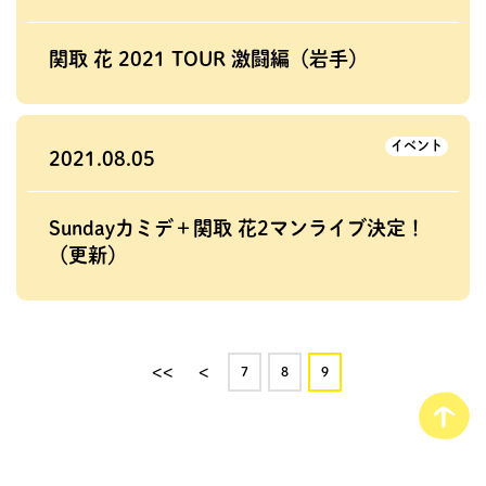
関取 花 2021 TOUR 激闘編（岩手）
イベント
2021.08.05
Sundayカミデ＋関取 花2マンライブ決定！
（更新）
<<
<
7
8
9