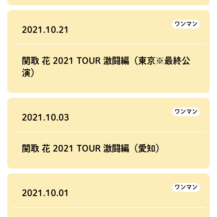
ワンマン
2021.10.21
関取 花 2021 TOUR 激闘編（東京※最終公
演）
ワンマン
2021.10.03
関取 花 2021 TOUR 激闘編（愛知）
ワンマン
2021.10.01