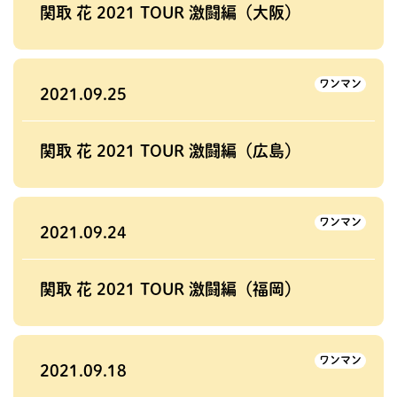
関取 花 2021 TOUR 激闘編（大阪）
ワンマン
2021.09.25
関取 花 2021 TOUR 激闘編（広島）
ワンマン
2021.09.24
関取 花 2021 TOUR 激闘編（福岡）
ワンマン
2021.09.18