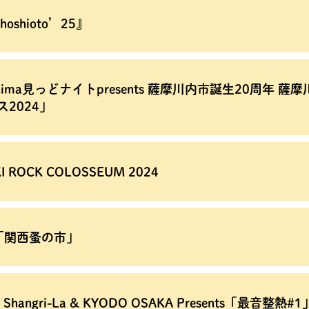
oshioto’25』
shima見っどナイトpresents 薩摩川内市誕生20周年 
ス2024」
I ROCK COLOSSEUM 2024
「関西蚤の市」
 Shangri-La & KYODO OSAKA Presents「最音整熱#1