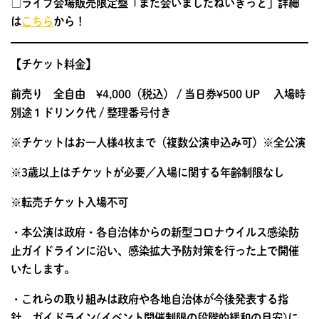
□ライブ会場販売限定盤「また会いましたねいきっど」詳細
は
こちら
から！
【チケット料金】
前売り 全自由 ¥4,000（税込） / 当日券¥500 UP 入場時
別途１ドリンク代 / 整理番号付き
※チケットはお一人様4枚まで（複数公演申込み可）※全公演
※3歳以上はチケットが必要／入場に関する年齢制限なし
※転売チケット入場不可
・本公演は政府・各自治体からの新型コロナウイルス感染防
止ガイドラインに沿い、感染拡大予防対策を行った上で開催
いたします。
・これらの取り組みは政府や各地自治体が今後発表する指
針、ガイドライン(イベント開催制限の段階的緩和の目安)に