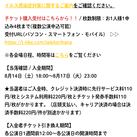
イルス感染症対策に関するご案内
をご確認ください。
チケット購入受付はこちらから！！
/ 枚数制限：お1人様1申
込み4枚まで(複数公演申込可能)
受付URL(パソコン・スマートフォン・モバイル) ▷▷
https://l-tike.com/sekitorihana
※各会場日程、時間等は
こちら
をご覧ください
【当落確認 / 入金期間】
8月14日（土）18:00～8月17日（火）23:00
★当選者はご入金時、クレジット決済時に先行サービス料110
円/枚とシステム利用料220円/枚とチケット発券手数料110
円/枚がかかります。（店頭支払い、キャリア決済の場合は決
済手数料220円/件が別途かかります)
【入金者チケット引き換え期間】
各公演日1週間前12:00～各公演日の開演時間まで